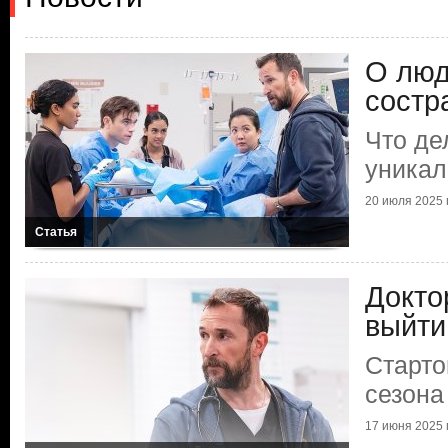
О люд
состр
Что де
уникал
20 июля 2025 г
Статья
Докто
выйти
Старто
сезона
17 июня 2025 г