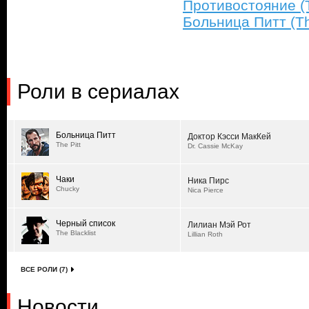
Противостояние (
Больница Питт (The
Роли в сериалах
Больница Питт
Доктор Кэсси МакКей
The Pitt
Dr. Cassie McKay
Чаки
Ника Пирс
Chucky
Nica Pierce
Черный список
Лилиан Мэй Рот
The Blacklist
Lillian Roth
ВСЕ РОЛИ (7)
Новости