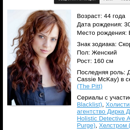
Возраст: 44 года
Дата рождения: 30
Место рождения: 
Знак зодиака: Ск
Пол: Женский
Рост: 160 см
Последняя роль: Д
Cassie McKay) в 
(The Pitt)
Сериалы с участ
Blacklist)
,
Холисти
агентство Дирка Д
Holistic Detective 
Purge)
,
Хелстром (