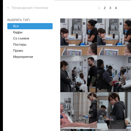
Предыдущая страница
1
2
3
4
ВЫБРАТЬ ТИП:
Все
Кадры
Со съемок
Постеры
Промо
Мероприятия