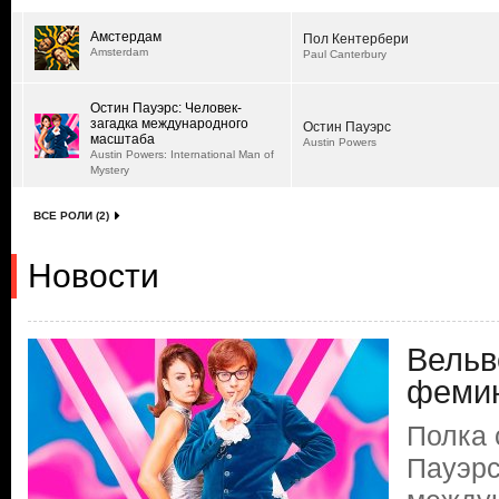
Амстердам
Пол Кентербери
Amsterdam
Paul Canterbury
Остин Пауэрс: Человек-
загадка международного
Остин Пауэрс
масштаба
Austin Powers
Austin Powers: International Man of
Mystery
ВСЕ РОЛИ (2)
Новости
Вельв
феми
Полка 
Пауэрс