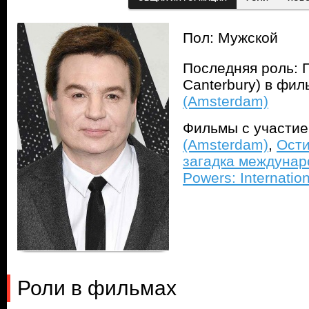
Пол: Мужской
Последняя роль: 
Canterbury) в фи
(Amsterdam)
Фильмы с участи
(Amsterdam)
,
Ости
загадка междунар
Powers: Internatio
Роли в фильмах