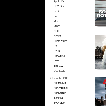
Apple TV+
BBC One
FOX
hulu
Max
MGM+
NBC
Netflix
Prime Video
Rai 1
Roku
Showtime
Syfy
The CW
БОЛЬШЕ
ВЫБРАТЬ ТИП:
Анимация
Антиутопия
Антология
Байкеры
Будущее