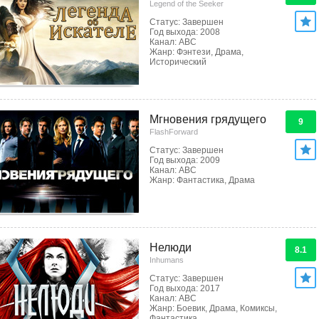
Legend of the Seeker
Статус: Завершен
Год выхода: 2008
Канал: ABC
Жанр: Фэнтези, Драма,
Исторический
Мгновения грядущего
9
FlashForward
Статус: Завершен
Год выхода: 2009
Канал: ABC
Жанр: Фантастика, Драма
Нелюди
8.1
Inhumans
Статус: Завершен
Год выхода: 2017
Канал: ABC
Жанр: Боевик, Драма, Комиксы,
Фантастика