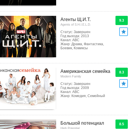
Агенты Щ.И.Т.
9.3
Agents of S.H.I.E.L.D.
Статус: Завершен
Год выхода: 2013
Канал: ABC
Жанр: Драма, Фантастика,
Боевик, Комиксы
Американская семейка
8.3
Modern Family
Статус: Завершен
Год выхода: 2009
Канал: ABC
Жанр: Комедия, Семейный
Большой потенциал
8.5
High Potential