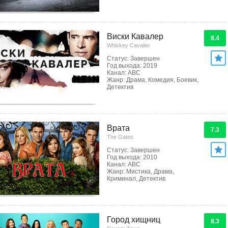
Виски Кавалер
8.4
Whiskey Cavalier
Статус: Завершен
Год выхода: 2019
Канал: ABC
Жанр: Драма, Комедия, Боевик,
Детектив
Врата
7.3
The Gates
Статус: Завершен
Год выхода: 2010
Канал: ABC
Жанр: Мистика, Драма,
Криминал, Детектив
Город хищниц
8.3