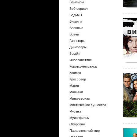
Вампиры
Веб-сериал
Ведьмы
Викинги
Военные
Врачи
Гангстеры
Динозавры
Зомби
Инопланетяне
Короткометражка
Космос
Кроссовер
Магия
Маньяки
Мини-сериал
Мистические существа
Музыка
Мультфильм
Оборотни
Параллельный мир