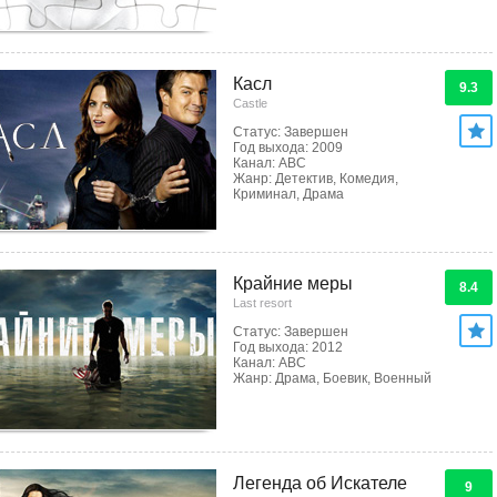
Касл
9.3
Castle
Статус: Завершен
Год выхода: 2009
Канал: ABC
Жанр: Детектив, Комедия,
Криминал, Драма
Крайние меры
8.4
Last resort
Статус: Завершен
Год выхода: 2012
Канал: ABC
Жанр: Драма, Боевик, Военный
Легенда об Искателе
9