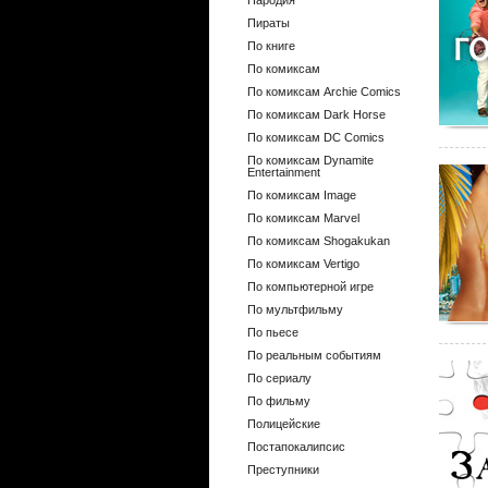
Пародия
Пираты
По книге
По комиксам
По комиксам Archie Comics
По комиксам Dark Horse
По комиксам DC Comics
По комиксам Dynamite
Entertainment
По комиксам Image
По комиксам Marvel
По комиксам Shogakukan
По комиксам Vertigo
По компьютерной игре
По мультфильму
По пьесе
По реальным событиям
По сериалу
По фильму
Полицейские
Постапокалипсис
Преступники