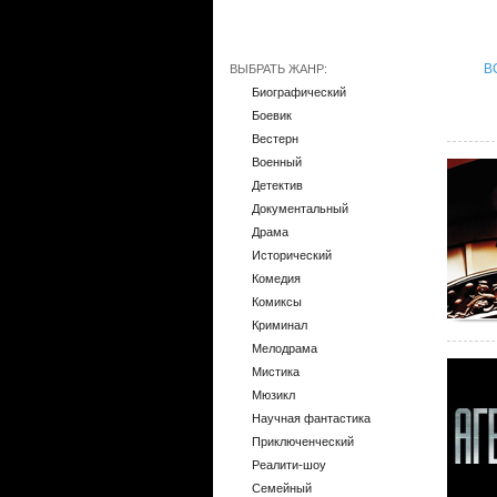
В
ВЫБРАТЬ ЖАНР:
Биографический
Боевик
Вестерн
Военный
Детектив
Документальный
Драма
Исторический
Комедия
Комиксы
Криминал
Мелодрама
Мистика
Мюзикл
Научная фантастика
Приключенческий
Реалити-шоу
Семейный