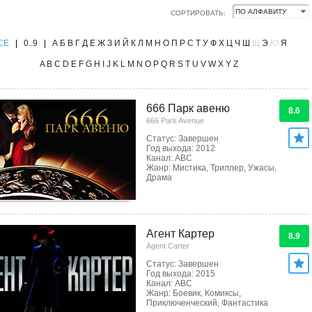
СОРТИРОВАТЬ:
CE
|
0..9
|
А
Б
В
Г
Д
Е
Ж
З
И
Й
К
Л
М
Н
О
П
Р
С
Т
У
Ф
Х
Ц
Ч
Ш
Щ
Э
Ю
Я
A
B
C
D
E
F
G
H
I
J
K
L
M
N
O
P
Q
R
S
T
U
V
W
X
Y
Z
666 Парк авеню
8.6
666 Park Avenue
Статус: Завершен
Год выхода: 2012
Канал: ABC
Жанр: Мистика, Триллер, Ужасы,
Драма
Агент Картер
8.9
Agent Carter
Статус: Завершен
Год выхода: 2015
Канал: ABC
Жанр: Боевик, Комиксы,
Приключенческий, Фантастика