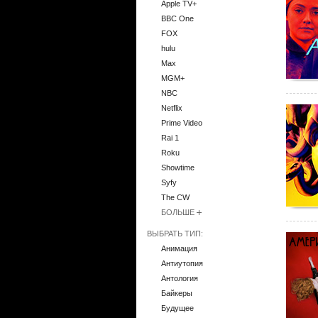
Apple TV+
BBC One
FOX
hulu
Max
MGM+
NBC
Netflix
Prime Video
Rai 1
Roku
Showtime
Syfy
The CW
БОЛЬШЕ
ВЫБРАТЬ ТИП:
Анимация
Антиутопия
Антология
Байкеры
Будущее