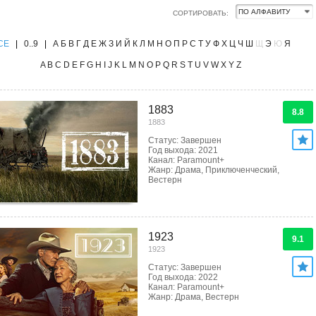
СОРТИРОВАТЬ:
CE
|
0..9
|
А
Б
В
Г
Д
Е
Ж
З
И
Й
К
Л
М
Н
О
П
Р
С
Т
У
Ф
Х
Ц
Ч
Ш
Щ
Э
Ю
Я
A
B
C
D
E
F
G
H
I
J
K
L
M
N
O
P
Q
R
S
T
U
V
W
X
Y
Z
1883
8.8
1883
Статус: Завершен
Год выхода: 2021
Канал: Paramount+
Жанр: Драма, Приключенческий,
Вестерн
1923
9.1
1923
Статус: Завершен
Год выхода: 2022
Канал: Paramount+
Жанр: Драма, Вестерн