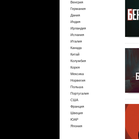
Венгрия
Германия
Дания
Индия
Ирландия
Испания
Италия
Канада
Китай
Колумбия
Корея
Мексика
Норвегия
Польша
Португалия
США
Франция
Швеция
ЮАР
Япония