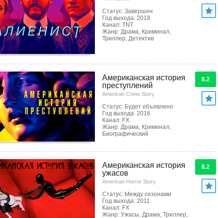
Статус: Завершен
Год выхода: 2018
Канал: TNT
Жанр: Драма, Криминал,
Триллер, Детектив
Американская история
8.2
преступлений
American Crime Story
Статус: Будет объявлено
Год выхода: 2016
Канал: FX
Жанр: Драма, Криминал,
Биографический
Американская история
8.2
ужасов
American Horror Story
Статус: Между сезонами
Год выхода: 2011
Канал: FX
Жанр: Ужасы, Драма, Триллер,