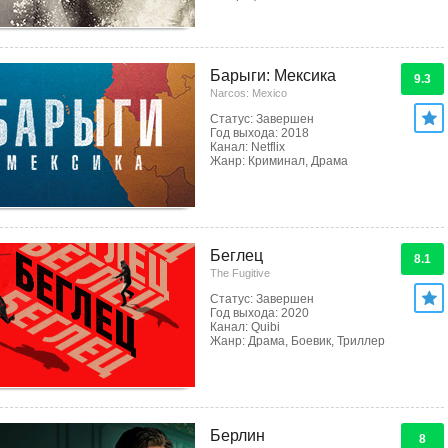
Барыги: Мексика
9.3
Narcos: Mexico
Статус: Завершен
Год выхода: 2018
Канал: Netflix
Жанр: Криминал, Драма
Беглец
8.1
The Fugitive
Статус: Завершен
Год выхода: 2020
Канал: Quibi
Жанр: Драма, Боевик, Триллер
Берлин
8