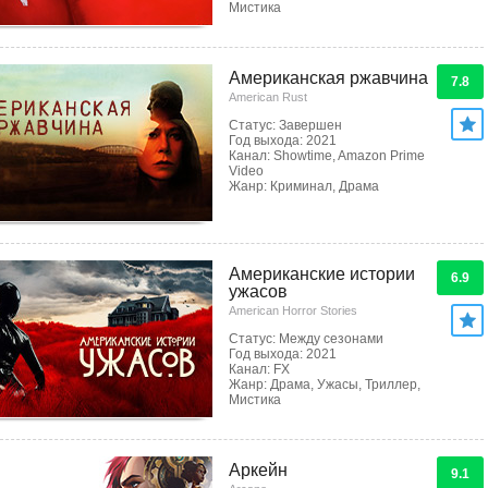
Мистика
Американская ржавчина
7.8
American Rust
Статус: Завершен
Год выхода: 2021
Канал: Showtime, Amazon Prime
Video
Жанр: Криминал, Драма
Американские истории
6.9
ужасов
American Horror Stories
Статус: Между сезонами
Год выхода: 2021
Канал: FX
Жанр: Драма, Ужасы, Триллер,
Мистика
Аркейн
9.1