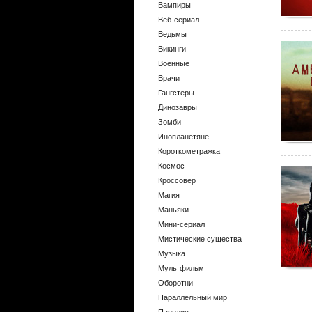
Вампиры
Веб-сериал
Ведьмы
Викинги
Военные
Врачи
Гангстеры
Динозавры
Зомби
Инопланетяне
Короткометражка
Космос
Кроссовер
Магия
Маньяки
Мини-сериал
Мистические существа
Музыка
Мультфильм
Оборотни
Параллельный мир