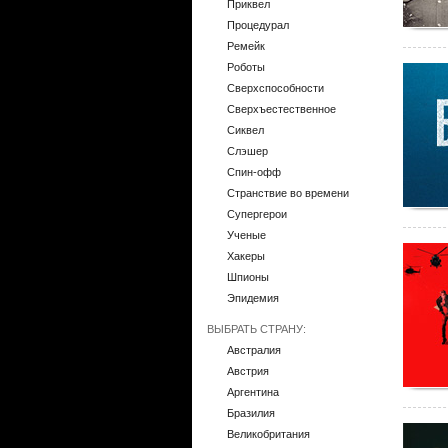
Приквел
Процедурал
Ремейк
Роботы
Сверхспособности
Сверхъестественное
Сиквел
Слэшер
Спин-офф
Странствие во времени
Супергерои
Ученые
Хакеры
Шпионы
Эпидемия
ВЫБРАТЬ СТРАНУ:
Австралия
Австрия
Аргентина
Бразилия
Великобритания