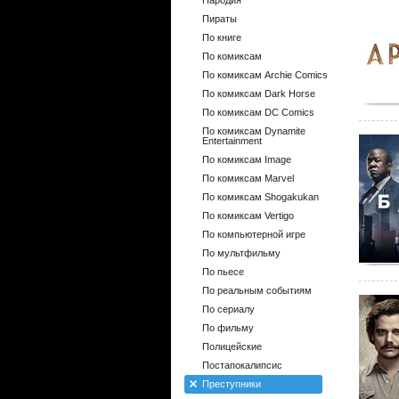
Пародия
Пираты
По книге
По комиксам
По комиксам Archie Comics
По комиксам Dark Horse
По комиксам DC Comics
По комиксам Dynamite
Entertainment
По комиксам Image
По комиксам Marvel
По комиксам Shogakukan
По комиксам Vertigo
По компьютерной игре
По мультфильму
По пьесе
По реальным событиям
По сериалу
По фильму
Полицейские
Постапокалипсис
Преступники