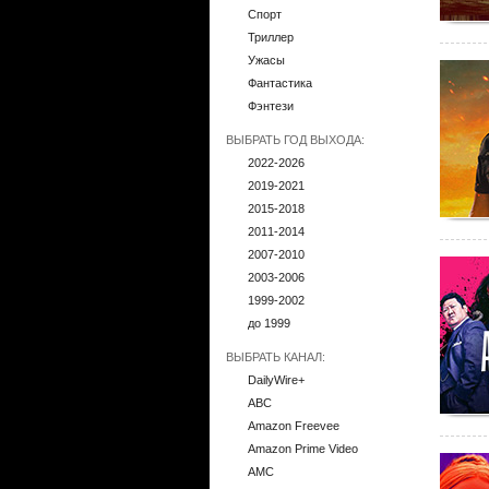
Спорт
Триллер
Ужасы
Фантастика
Фэнтези
ВЫБРАТЬ ГОД ВЫХОДА:
2022-2026
2019-2021
2015-2018
2011-2014
2007-2010
2003-2006
1999-2002
до 1999
ВЫБРАТЬ КАНАЛ:
DailyWire+
ABC
Amazon Freevee
Amazon Prime Video
AMC