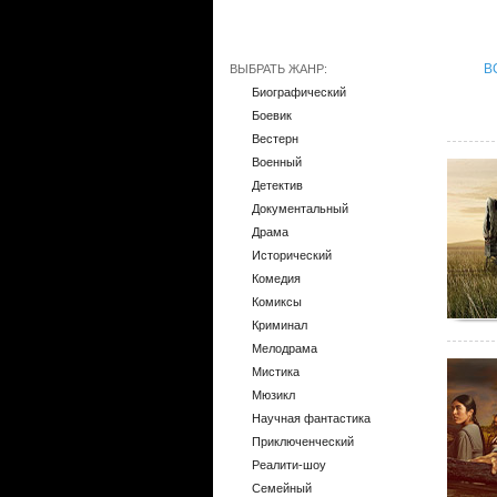
В
ВЫБРАТЬ ЖАНР:
Биографический
Боевик
Вестерн
Военный
Детектив
Документальный
Драма
Исторический
Комедия
Комиксы
Криминал
Мелодрама
Мистика
Мюзикл
Научная фантастика
Приключенческий
Реалити-шоу
Семейный