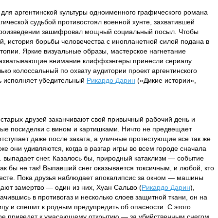
 для аргентинской культуры одноименного графического романа
агической судьбой противостоял военной хунте, захватившей
м произведении зашифровал мощный социальный посыл. Чтобы
ей, история борьбы человечества с инопланетной силой подана в
топии. Яркие визуальные образы, мастерское нагнетание
захватывающие внимание клиффхэнгеры принесли сериалу
лько колоссальный по охвату аудитории проект аргентинского
ль исполняет убедительный
Рикардо Дарин
(«Дикие истории»,
 старых друзей заканчивают свой привычный рабочий день и
ые посиделки с вином и картишками. Ничто не предвещает
отступает даже после заката, а уличные протестующие все так же
е они удивляются, когда в разгар игры во всем городе сначала
… выпадает снег. Казалось бы, природный катаклизм — событие
ак бы не так! Выпавший снег оказывается токсичным, и любой, кто
месте. Пока друзья наблюдает апокалипсис за окном — машины
дают замертво — один из них, Хуан Сальво (
Рикардо Дарин
),
ачившись в противогаз и несколько слоев защитной ткани, он на
ицу и спешит к родным предупредить об опасности. С этого
рое приведет к ужасающему открытию — за убийственным снегом