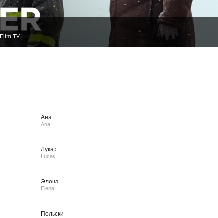
Film.TV
Ана
Ana
Лукас
Lucas
Элена
Elena
Польски