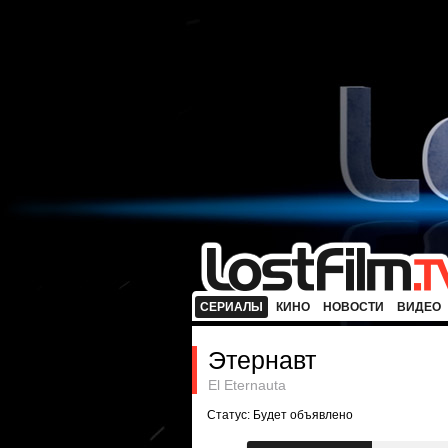
СЕРИАЛЫ
КИНО
НОВОСТИ
ВИДЕО
Этернавт
El Eternauta
Статус: Будет объявлено