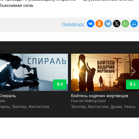
бъяснимая сила.
Поделиться:
8.4
8.1
Спираль
Бойтесь ходячих мертвецов
elix
Fear the Walking Dead
Ужасы, Триллер, Фантастика
Триллер, Фантастика, Драма, Ужасы