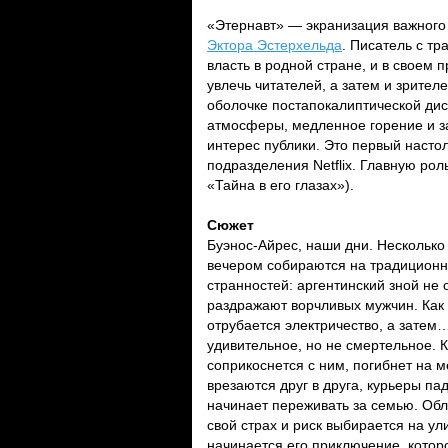
«Этернавт» — экранизация важного
Эктора Эстерхельда
. Писатель с тр
власть в родной стране, и в свое
увлечь читателей, а затем и зрител
оболочке постапокалиптической дис
атмосферы, медленное горение и 
интерес публики. Это первый насто
подразделения Netflix. Главную ро
«Тайна в его глазах»).
Сюжет
Буэнос-Айрес, наши дни. Несколько
вечером собираются на традиционн
странностей: аргентинский зной не 
раздражают ворчливых мужчин. Как ж
отрубается электричество, а затем
удивительное, но не смертельное. К
соприкоснется с ним, погибнет на 
врезаются друг в друга, курьеры па
начинает переживать за семью. Обл
свой страх и риск выбирается на ул
начинается его приключение, кото