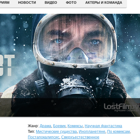
ЕРИЯМ
НОВОСТИ
ВИДЕО
ФОТО
АКТЕРЫ И КОМАНДА
Жанр:
Драма
,
Боевик
,
Комиксы
,
Научная фантастика
Тип:
Мистические существа
,
Инопланетяне
,
По комиксам
,
Постапокалипсис
,
Сверхъестественное