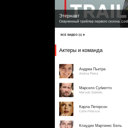
Этернавт
Озвученный трейлер первого сезона. Lost
ВСЕ ВИДЕО (1)
Актеры и команда
Андреа Пьетра
Andrea Pietra
Марсело Субиотто
Marcelo Subiotto
Карла Петерсон
Carla Peterson
Клаудио Мартинес Бель