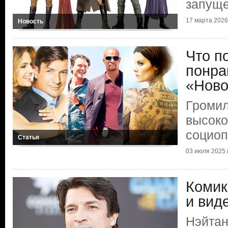
запуще
17 марта 2026 
Новость
Что п
понра
«Ново
Громил
высок
социоп
Статья
03 июля 2025 г
Комик
и вид
Нэйтан