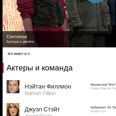
Светлячок
Баллада о Джейне
ВСЕ ВИДЕО (1)
Актеры и команда
Малькольм "Мэл"
Нэйтан Филлион
Captain Malcolm 'Ma
Nathan Fillion
Кейуиннит Ли "К
Джуэл Стэйт
Kaylee Frye