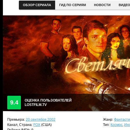
ОБЗОР СЕРИАЛА
ГИД ПО СЕРИЯМ
НОВОСТИ
ВИДЕ
ОЦЕНКА ПОЛЬЗОВАТЕЛЕЙ
9.4
LOSTFILM.TV
Премьера:
20 сентября 2002
Жанр:
Фантасти
Канал, Страна:
FOX
(США)
Тип:
Космос
,
Ин