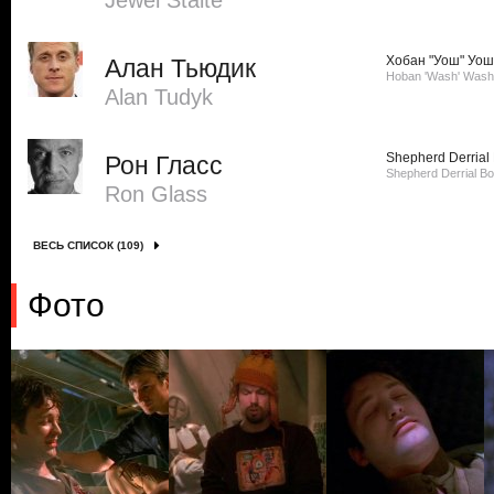
Jewel Staite
Хобан "Уош" Уо
Алан Тьюдик
Hoban 'Wash' Wash
Alan Tudyk
Shepherd Derrial
Рон Гласс
Shepherd Derrial B
Ron Glass
ВЕСЬ СПИСОК (109)
Фото