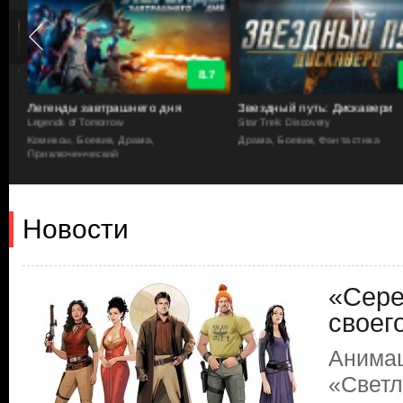
8.7
Легенды завтрашнего дня
Звездный путь: Дискавери
Legends of Tomorrow
Star Trek: Discovery
а
Комиксы, Боевик, Драма,
Драма, Боевик, Фантастика
Приключенческий
Новости
«Сере
своег
Анимац
«Светл