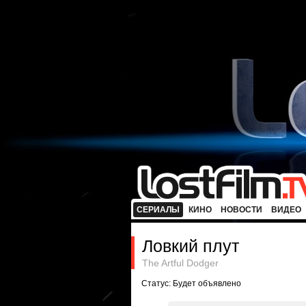
СЕРИАЛЫ
КИНО
НОВОСТИ
ВИДЕО
Ловкий плут
The Artful Dodger
Статус: Будет объявлено