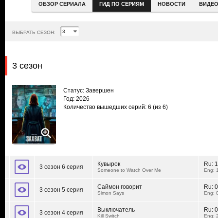
ОБЗОР СЕРИАЛА
ГИД ПО СЕРИЯМ
НОВОСТИ
ВИДЕ
ВЫБРАТЬ СЕЗОН:
3 сезон
Статус: Завершен
Год: 2026
Количество вышедших серий: 6
(из 6)
Кувырок
Ru:
1
3 сезон 6 серия
Someone to Watch Over Me
Eng: 
Саймон говорит
Ru:
0
3 сезон 5 серия
Simon Says
Eng: 
Выключатель
Ru:
0
3 сезон 4 серия
Kill Switch
Eng: 