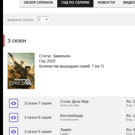
ОБЗОР СЕРИАЛА
ГИД ПО СЕРИЯМ
НОВОСТИ
ВИДЕ
ВЫБРАТЬ СЕЗОН:
3 сезон
Статус: Завершен
Год: 2025
Количество вышедших серий: 7
(из 7)
Солас Дель Мар
Ru:
2
3 сезон 7 серия
Solaz del Mar
Eng: 
Контрабанда
Ru:
1
3 сезон 6 серия
Contrabando
Eng: 
Лимбо
Ru:
0
3 сезон 5 серия
Limbo
Eng: 