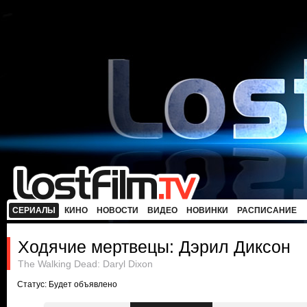
СЕРИАЛЫ
КИНО
НОВОСТИ
ВИДЕО
НОВИНКИ
РАСПИСАНИЕ
Ходячие мертвецы: Дэрил Диксон
The Walking Dead: Daryl Dixon
Статус: Будет объявлено