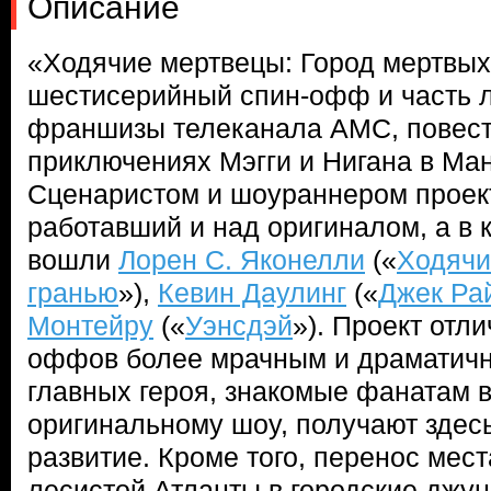
Описание
«Ходячие мертвецы: Город мертвых
шестисерийный спин-офф и часть 
франшизы телеканала AMC, повес
приключениях Мэгги и Нигана в Ман
Сценаристом и шоураннером проек
работавший и над оригиналом, а в
вошли
Лорен С. Яконелли
(«
Ходячи
гранью
»),
Кевин Даулинг
(«
Джек Ра
Монтейру
(«
Уэнсдэй
»). Проект отли
оффов более мрачным и драматичн
главных героя, знакомые фанатам 
оригинальному шоу, получают здес
развитие. Кроме того, перенос мест
лесистой Атланты в городские джун