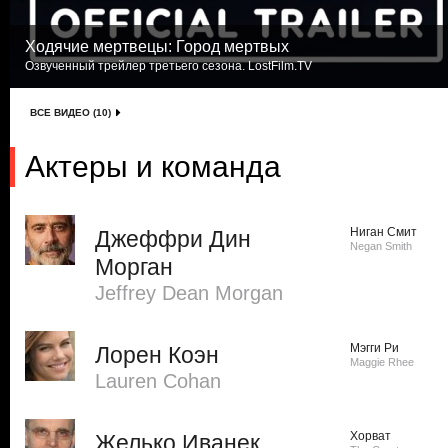
Ходячие мертвецы: Город мертвых
Озвученный трейлер третьего сезона. LostFilm.TV
ВСЕ ВИДЕО (10)
Актеры и команда
Ниган Смит
Джеффри Дин
Negan Smith
Морган
Jeffrey Dean Morgan
Мэгги Ри
Лорен Коэн
Maggie Rhee
Lauren Cohan
Хорват
Желько Иванек