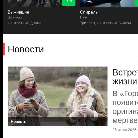
7.9
Выжившие
Спираль
Survivors
Helix
,
Фантастика, Драма
Триллер, Фантастика, Ужасы
Новости
Встре
жизни
В «Гор
появит
оригин
мертве
Новость
25 июля 2026 г