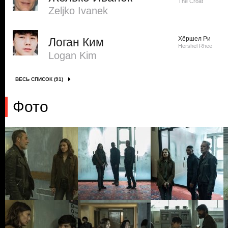
The Croat
Zeljko Ivanek
Хёршел Ри
Логан Ким
Hershel Rhee
Logan Kim
ВЕСЬ СПИСОК (91)
Фото