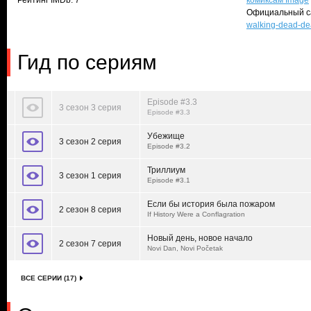
Рейтинг IMDb: 7
комиксам Image
Официальный с
walking-dead-de
Гид по сериям
Episode #3.3
3 сезон 3 серия
Episode #3.3
Убежище
3 сезон 2 серия
Episode #3.2
Триллиум
3 сезон 1 серия
Episode #3.1
Если бы история была пожаром
2 сезон 8 серия
If History Were a Conflagration
Новый день, новое начало
2 сезон 7 серия
Novi Dan, Novi Početak
ВСЕ СЕРИИ (17)