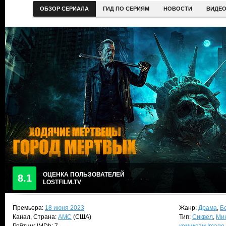
ОБЗОР СЕРИАЛА
ГИД ПО СЕРИЯМ
НОВОСТИ
ВИДЕ
ОЦЕНКА ПОЛЬЗОВАТЕЛЕЙ
8.1
LOSTFILM.TV
Премьера:
18 июня 2023
Жанр:
Драма
,
Б
Канал, Страна:
AMC
(США)
Тип:
Сиквел
,
Ми