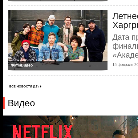
Летне
Харгр
Дата п
финаль
«Акаде
15 февраля 20
Фото/Видео
ВСЕ НОВОСТИ (17)
Видео