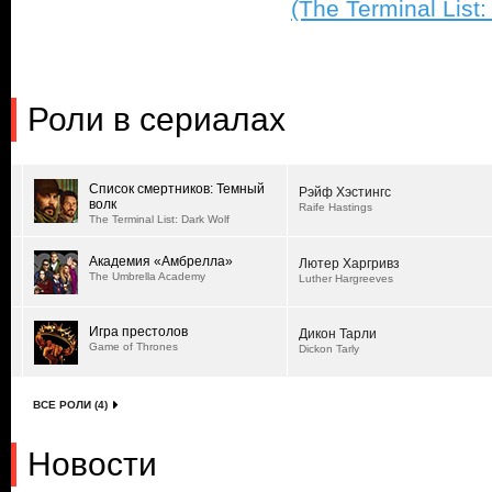
(The Terminal List:
Роли в сериалах
Список смертников: Темный
Рэйф Хэстингс
волк
Raife Hastings
The Terminal List: Dark Wolf
Академия «Амбрелла»
Лютер Харгривз
The Umbrella Academy
Luther Hargreeves
Игра престолов
Дикон Тарли
Game of Thrones
Dickon Tarly
ВСЕ РОЛИ (4)
Новости