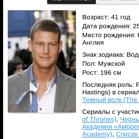
Возраст: 41 год
Дата рождения: 25
Место рождения: 
Англия
Знак зодиака: Во
Пол: Мужской
Рост: 196 см
Последняя роль: Р
Hastings) в сериа
Темный волк (The T
Сериалы с участ
of Thrones)
,
Черны
Академия «Амбрел
Academy)
,
Список