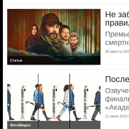
Не за
прави
Премье
смертн
30 августа 2025
Статья
После
Озвуче
финаль
«Акаде
12 июня 2024 г
Фото/Видео