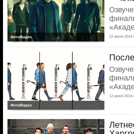
Озвуче
финаль
«Акаде
22 июля 2024 г
Фото/Видео
После
Озвуче
финаль
«Акаде
12 июня 2024 г
Фото/Видео
Летне
Харгр