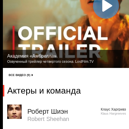
Академия «Амбрелла»
Озвученный трейлер четвертого сезона. LostFilm.TV
ВСЕ ВИДЕО (9)
Актеры и команда
Клаус Харгривз
Роберт Шиэн
Klaus Hargreeves
Robert Sheehan