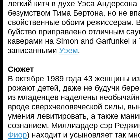
легкий китч в духе Уэса Андерсона
безумством Тима Бертона, но не вп
свойственные обоим режиссерам. В
буйство приправлено отличным сау
каверами на Simon and Garfunkel и T
записанными
Уэем
.
Сюжет
В октябре 1989 года 43 женщины из
рожают детей, даже не будучи бер
из младенцев наделены необычай
вроде сверхчеловеческой силы, вы
умения левитировать, а также ман
сознанием. Миллиардер сэр Реджин
Фиор
) находит и усыновляет так мно