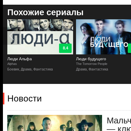
Похожие сериалы
8.4
Люди Альфа
Люди будущего
Alphas
The Tomorrow People
Боевик, Драма, Фантастика
Драма, Фантастика
Новости
Мальч
— клю