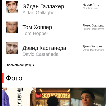
Номер Пять
Эйдан Галлахер
Number Five
Aidan Gallagher
Лютер Харгривз
Том Хоппер
Luther Hargreeves
Tom Hopper
Диего Харгривз
Дэвид Кастанеда
Diego Hargreeves
David Castañeda
ВЕСЬ СПИСОК (271)
Фото