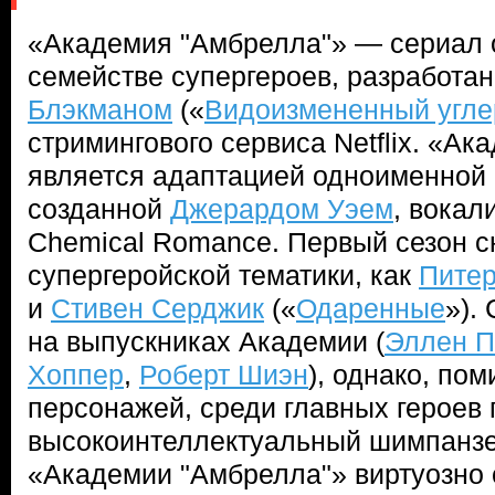
«Академия "Амбрелла"» — сериал
семействе супергероев, разработа
Блэкманом
(«
Видоизмененный угле
стримингового сервиса Netflix. «А
является адаптацией одноименной 
созданной
Джерардом Уэем
, вокал
Chemical Romance. Первый сезон с
супергеройской тематики, как
Питер
и
Стивен Серджик
(«
Одаренные
»).
на выпускниках Академии (
Эллен 
Хоппер
,
Роберт Шиэн
), однако, по
персонажей, среди главных героев 
высокоинтеллектуальный шимпанзе
«Академии "Амбрелла"» виртуозно 