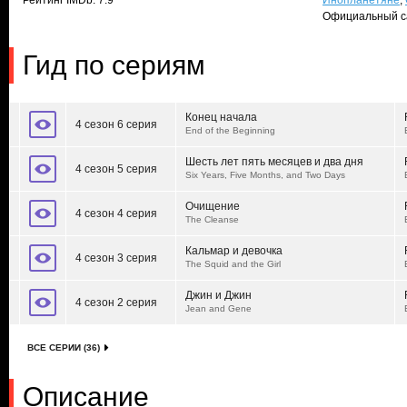
Рейтинг IMDb: 7.9
Инопланетяне
,
Официальный с
Гид по сериям
Конец начала
4 сезон 6 серия
End of the Beginning
Шесть лет пять месяцев и два дня
4 сезон 5 серия
Six Years, Five Months, and Two Days
Очищение
4 сезон 4 серия
The Cleanse
Кальмар и девочка
4 сезон 3 серия
The Squid and the Girl
Джин и Джин
4 сезон 2 серия
Jean and Gene
ВСЕ СЕРИИ (36)
Описание