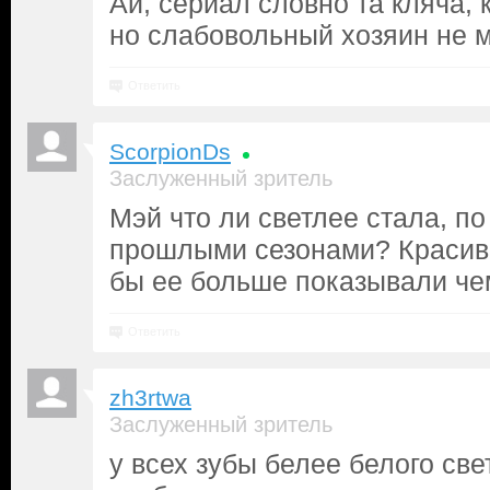
Ай, сериал словно та кляча, 
но слабовольный хозяин не 
Ответить
ScorpionDs
Заслуженный зритель
Мэй что ли светлее стала, п
прошлыми сезонами? Красива
бы ее больше показывали чем
Ответить
zh3rtwa
Заслуженный зритель
у всех зубы белее белого свет