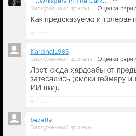
†...Whispers In The Dark...†™
|
Заслуженный зритель
Оценка серии
Как предсказуемо и толерантн
Ответить
Kardinal1986
|
Заслуженный зритель
Оценка серии
Лост, сюда хардсабы от пре
затесались (смски геймеру и
ИИшки).
Ответить
beze09
Заслуженный зритель