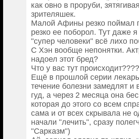
как овно в проруби, зятягива
зрителяшек.
Малой Афины резко поймал п
резко ее поборол. Тут даже я
"супер человеки" всё лихо п
С Хэн вообще непонятки. Акт
надоел этот бред?
Что у вас тут происходит???
Ещё в прошлой серии лекарь
течение болезни замедлят и 
гуд, а через 2 месяца она б
которая до этого со всем сп
сама и от всех скрывала не о
начали "лечить", сразу полег
"Сарказм")