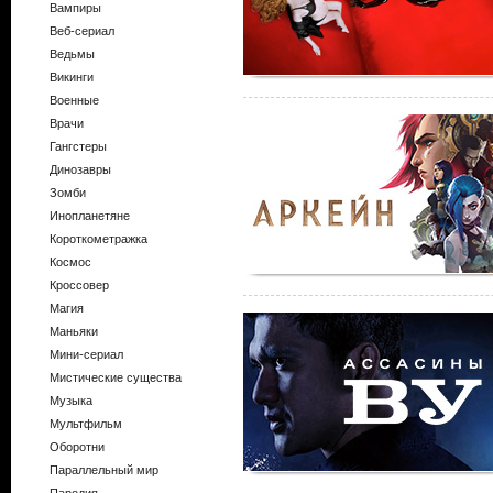
Вампиры
Веб-сериал
Ведьмы
Викинги
Военные
Врачи
Гангстеры
Динозавры
Зомби
Инопланетяне
Короткометражка
Космос
Кроссовер
Магия
Маньяки
Мини-сериал
Мистические существа
Музыка
Мультфильм
Оборотни
Параллельный мир