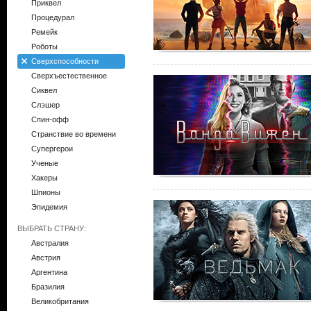
Приквел
Процедурал
Ремейк
Роботы
Сверхспособности
Сверхъестественное
Сиквел
Слэшер
Спин-офф
Странствие во времени
Супергерои
Ученые
Хакеры
Шпионы
Эпидемия
ВЫБРАТЬ СТРАНУ:
Австралия
Австрия
Аргентина
Бразилия
Великобритания