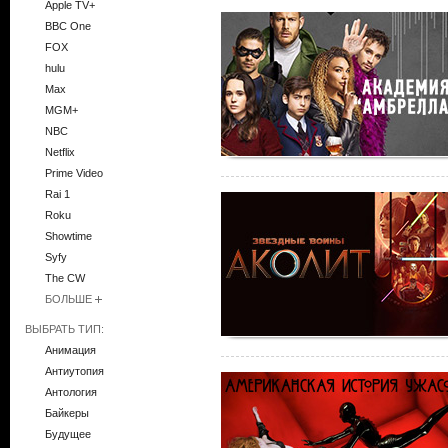
Apple TV+
BBC One
FOX
hulu
Max
MGM+
NBC
Netflix
Prime Video
Rai 1
Roku
Showtime
Syfy
The CW
БОЛЬШЕ
ВЫБРАТЬ ТИП:
Анимация
Антиутопия
Антология
Байкеры
Будущее