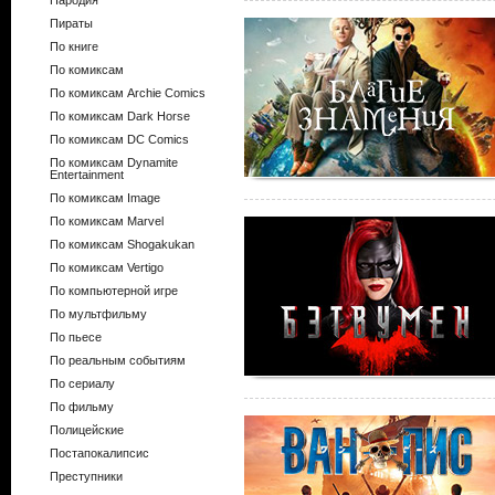
Пародия
Пираты
По книге
По комиксам
По комиксам Archie Comics
По комиксам Dark Horse
По комиксам DC Comics
По комиксам Dynamite
Entertainment
По комиксам Image
По комиксам Marvel
По комиксам Shogakukan
По комиксам Vertigo
По компьютерной игре
По мультфильму
По пьесе
По реальным событиям
По сериалу
По фильму
Полицейские
Постапокалипсис
Преступники