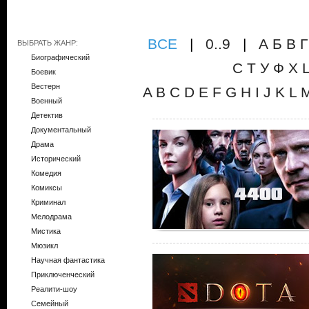
ВCE
|
0..9
|
А
Б
В
Г
ВЫБРАТЬ ЖАНР:
Биографический
С
Т
У
Ф
Х
Боевик
Вестерн
A
B
C
D
E
F
G
H
I
J
K
L
Военный
Детектив
Документальный
Драма
Исторический
Комедия
Комиксы
Криминал
Мелодрама
Мистика
Мюзикл
Научная фантастика
Приключенческий
Реалити-шоу
Семейный