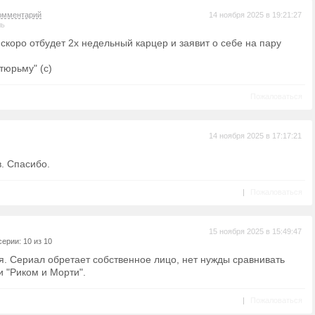
омментарий
14 ноября 2025 в 19:21:27
ль
скоро отбудет 2х недельный карцер и заявит о себе на пару
тюрьму" (с)
Пожаловаться
14 ноября 2025 в 17:17:21
. Спасибо.
|
Пожаловаться
15 ноября 2025 в 15:49:47
ерии: 10 из 10
я. Сериал обретает собственное лицо, нет нужды сравнивать
и "Риком и Морти".
|
Пожаловаться