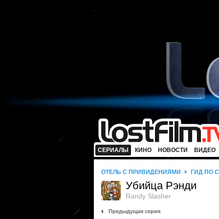
СЕРИАЛЫ
КИНО
НОВОСТИ
ВИДЕО
ОТЕЛЬ С ПРИВИДЕНИЯМИ
ГИД ПО 
Убийца Рэнди
Randy Slasher
Предыдущая серия