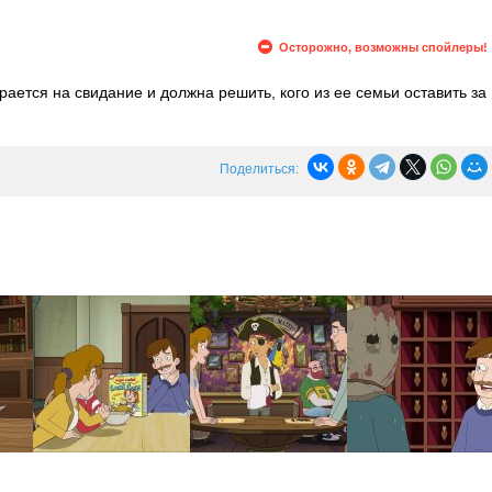
Осторожно, возможны спойлеры!
ается на свидание и должна решить, кого из ее семьи оставить за
идание пройдет не самым лучшим образом, однако оно оставляет
Бен устраивает вечеринку и изо всех сил пытается произвести
й.
Поделиться: