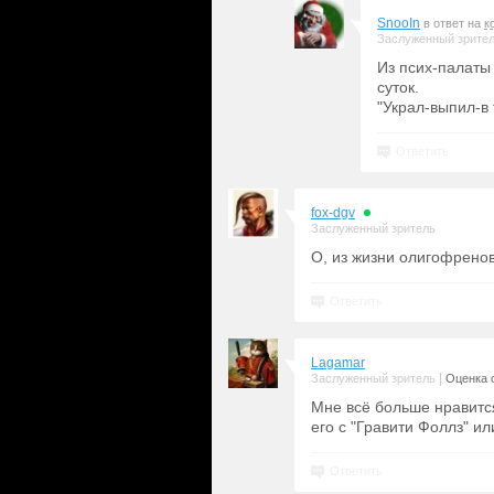
SnooIn
в ответ на
к
Заслуженный зрите
Из псих-палаты 
суток.
"Украл-выпил-в 
Ответить
fox-dgv
Заслуженный зритель
О, из жизни олигофренов
Ответить
Lagamar
|
Заслуженный зритель
Оценка с
Мне всё больше нравитс
его с "Гравити Фоллз" ил
Ответить