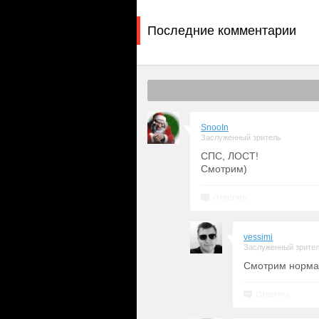
Последние комментарии
SnooIn
Заслуженный зритель
CПС, ЛОСТ!
Смотрим)
Ответить
vessimi
Заслуженный зрите
Смотрим нормал
Ответить