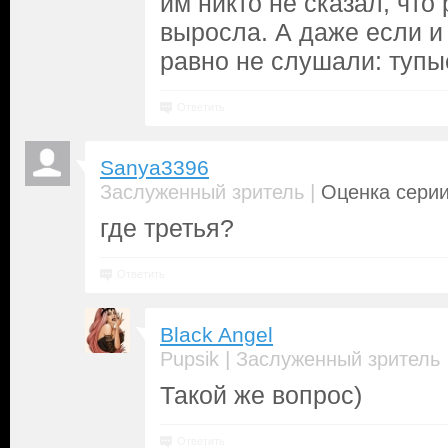
им никто не сказал, чт
выросла. А даже если и 
равно не слушали: тупы
Ответить
Sanya3396
|
Заслуженный зритель
Оценка серии
где третья?
Ответить
Black Angel
|
Pupsik
Заслуженный зритель
Такой же вопрос)
Ответить