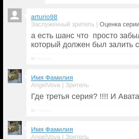
arturio98
|
Заслуженный зритель
Оценка серии
а есть шанс что просто забы
который должен был залить с
Ответить
Имя Фамилия
|
AngelVova
Зритель
Где третья серия? !!!! И Авата
Ответить
Имя Фамилия
|
AngelVova
Зритель