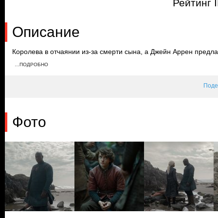
Рейтинг 
Описание
Королева в отчаянии из-за смерти сына, а Джейн Аррен предла
удается сбежать из плена, в то время как Алисента просит сир
…ПОДРОБНО
Хью, Ульф и Рейнира прилетают на драконах в Королевскую Гав
города.
Поде
Фото