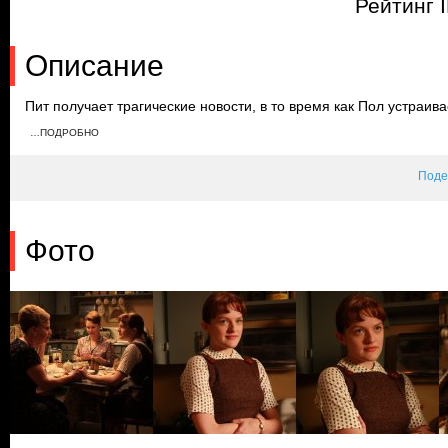
Рейтинг 
Описание
Пит получает трагические новости, в то время как Пол устраив
агентства в своей квартире. Комментарии Джоан о его девушке
…ПОДРОБНО
навещает мать и сестру в Бруклине, а Роджер, Дарт и Берт об
с авиалинией.
Поде
Фото