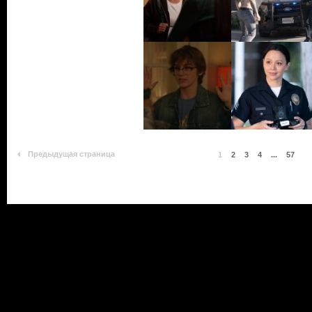
Предыдущая страница
1
2
3
4
...
57