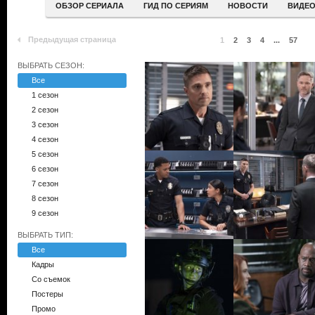
ОБЗОР СЕРИАЛА
ГИД ПО СЕРИЯМ
НОВОСТИ
ВИДЕ
Предыдущая страница
1
2
3
4
...
57
ВЫБРАТЬ СЕЗОН:
Все
1 сезон
2 сезон
3 сезон
4 сезон
5 сезон
6 сезон
7 сезон
8 сезон
9 сезон
ВЫБРАТЬ ТИП:
Все
Кадры
Со съемок
Постеры
Промо