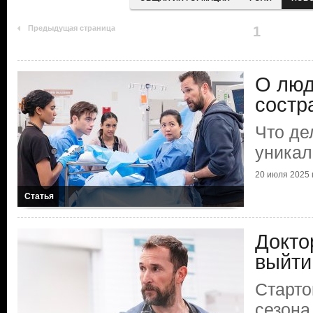
Предыдущая страница
1
О люд
состр
Что де
уникал
20 июля 2025 г
Статья
Докто
выйти
Старто
сезона