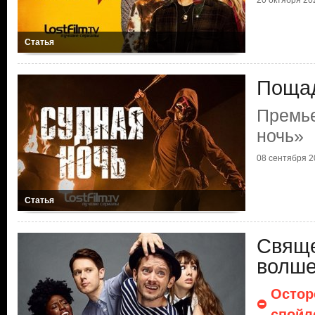
20 октября 202
Статья
Пощад
Премье
ночь»
08 сентября 20
Статья
Свяще
волше
Остор
спойл