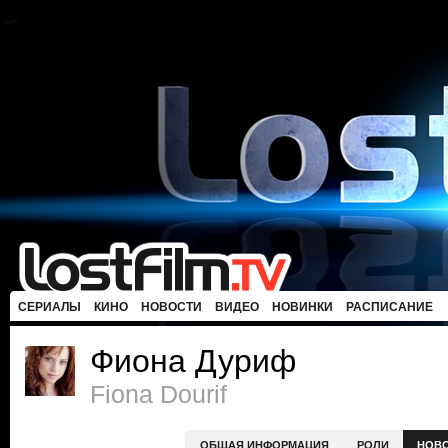
СЕРИАЛЫ
КИНО
НОВОСТИ
ВИДЕО
НОВИНКИ
РАСПИСАНИЕ
Фиона Дуриф
Fiona Dourif
ОБЩАЯ ИНФОРМАЦИЯ
РОЛИ
НОВ