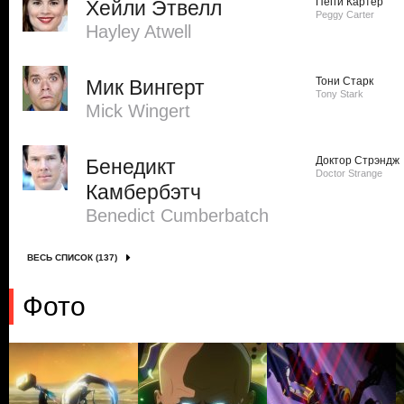
Пегги Картер
Хейли Этвелл
Peggy Carter
Hayley Atwell
Тони Старк
Мик Вингерт
Tony Stark
Mick Wingert
Доктор Стрэндж
Бенедикт
Doctor Strange
Камбербэтч
Benedict Cumberbatch
ВЕСЬ СПИСОК (137)
Фото