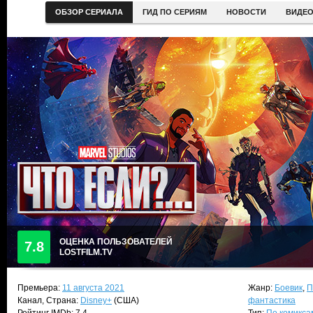
ОБЗОР СЕРИАЛА
ГИД ПО СЕРИЯМ
НОВОСТИ
ВИДЕ
ОЦЕНКА ПОЛЬЗОВАТЕЛЕЙ
7.8
LOSTFILM.TV
Премьера:
11 августа 2021
Жанр:
Боевик
,
П
Канал, Страна:
Disney+
(США)
фантастика