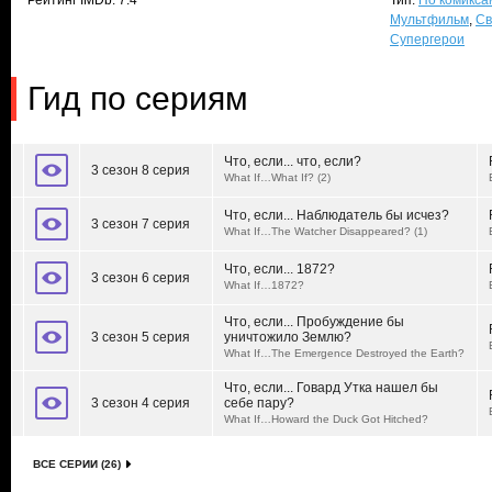
Рейтинг IMDb: 7.4
Тип:
По комикса
Мультфильм
,
Св
Супергерои
Гид по сериям
Что, если... что, если?
3 сезон 8 серия
What If…What If? (2)
Что, если... Наблюдатель бы исчез?
3 сезон 7 серия
What If…The Watcher Disappeared? (1)
Что, если... 1872?
3 сезон 6 серия
What If…1872?
Что, если... Пробуждение бы
3 сезон 5 серия
уничтожило Землю?
What If…The Emergence Destroyed the Earth?
Что, если... Говард Утка нашел бы
3 сезон 4 серия
себе пару?
What If…Howard the Duck Got Hitched?
ВСЕ СЕРИИ (26)