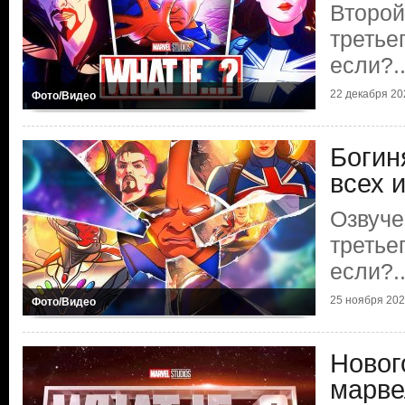
Второй
третье
если?.
22 декабря 202
Фото/Видео
Богин
всех 
Озвуче
третье
если?.
25 ноября 2024
Фото/Видео
Новог
марве