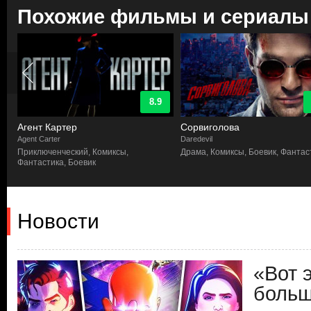
Похожие фильмы и сериалы
8.9
Агент Картер
Сорвиголова
Agent Carter
Daredevil
а
Приключенческий, Комиксы,
Драма, Комиксы, Боевик, Фантас
Фантастика, Боевик
Новости
«Вот 
больш