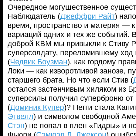
Очередное могущественное сущест
Наблюдатель (
Джеффри Райт
) нап
время, пространство и материя — 
вариаций одних и тех же событий. 
доброй КВМ мы привыкли к Стиву Р
суперсолдату, переломившему ход 
(
Чедвик Боузман
), как гордому пра
Локи — как изворотливой занозе, 
старшего брата. Но что если Стив (
остался застенчивым хиляком из Бр
суперсилы получил суперброню от 
(
Доминик Купер
)? Пегги стала Капи
Этвелл
) и символом свободной Амер
Стэн
) не попал в плен «Гидры» и н
Фьюри (
Сэмюэл Л. Джексон
) ошибс