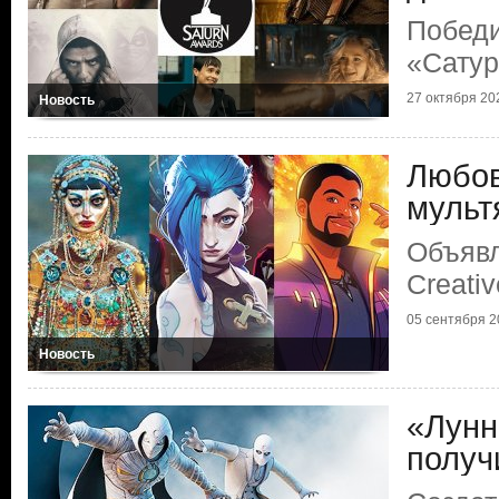
Победи
«Сату
27 октября 202
Новость
Любов
мульт
Объяв
Creati
05 сентября 20
Новость
«Лунн
получ