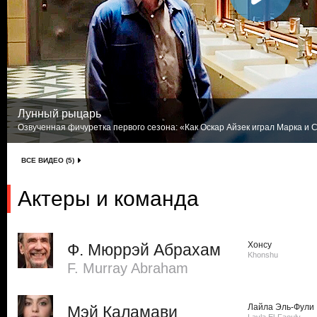
Лунный рыцарь
Озвученная фичуретка первого сезона: «Как Оскар Айзек играл Марка и С
ВСЕ ВИДЕО (5)
Актеры и команда
Хонсу
Ф. Мюррэй Абрахам
Khonshu
F. Murray Abraham
Лайла Эль-Фули
Мэй Каламави