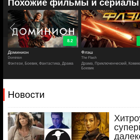
Похожие фильмы и сериалы
8.5
Флэш
Сорвиголова
The Flash
Daredevil
Драма, Приключенческий, Комиксы,
Комиксы, Боевик, Фантастика, Д
Боевик
Новости
Хитро
супер
далек