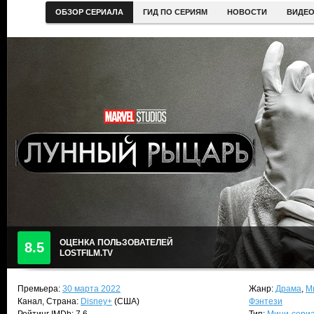
ОБЗОР СЕРИАЛА
ГИД ПО СЕРИЯМ
НОВОСТИ
ВИДЕ
ОЦЕНКА ПОЛЬЗОВАТЕЛЕЙ
8.5
LOSTFILM.TV
Премьера:
30 марта 2022
Жанр:
Драма
,
М
Канал, Страна:
Disney+
(США)
Фэнтези