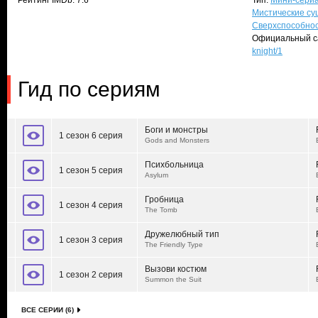
Рейтинг IMDb: 7.6
Тип:
Мини-сери
Мистические су
Сверхспособно
Официальный с
knight/1
Гид по сериям
Боги и монстры
1 сезон 6 серия
Gods and Monsters
Психбольница
1 сезон 5 серия
Asylum
Гробница
1 сезон 4 серия
The Tomb
Дружелюбный тип
1 сезон 3 серия
The Friendly Type
Вызови костюм
1 сезон 2 серия
Summon the Suit
ВСЕ СЕРИИ (6)