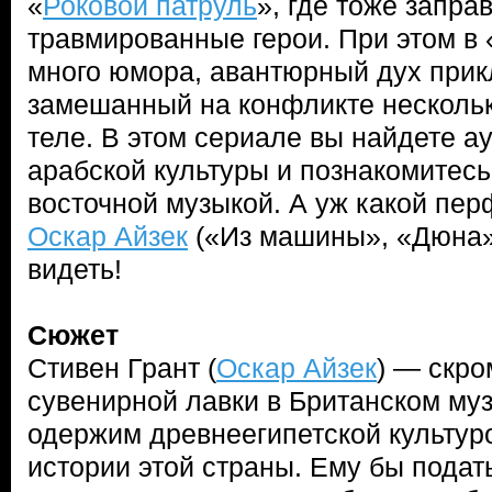
«
Роковой патруль
», где тоже запра
травмированные герои. При этом в
много юмора, авантюрный дух прик
замешанный на конфликте нескольк
теле. В этом сериале вы найдете а
арабской культуры и познакомитес
восточной музыкой. А уж какой пе
Оскар Айзек
(«Из машины», «Дюна»
видеть!
Сюжет
Стивен Грант (
Оскар Айзек
) — скро
сувенирной лавки в Британском му
одержим древнеегипетской культуро
истории этой страны. Ему бы подат