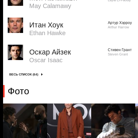
Layla El-Faouly
May Calamawy
Артур Хэрроу
Итан Хоук
Arthur Harrow
Ethan Hawke
Стивен Грант
Оскар Айзек
Steven Grant
Oscar Isaac
ВЕСЬ СПИСОК (64)
Фото