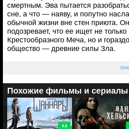
смертным. Эва пытается разобратьс
сне, а что — наяву, и попутно нас
обычной жизни вне стен приюта. О
подозревает, что ее ищет не тольк
Крестообразного Меча, но и горазд
общество — древние силы Зла.
Поде
Похожие фильмы и сериалы
8.8