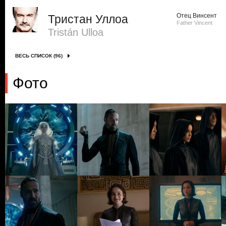
Отец Винсент
Тристан Уллоа
Father Vincent
Tristán Ulloa
ВЕСЬ СПИСОК (96)
Фото