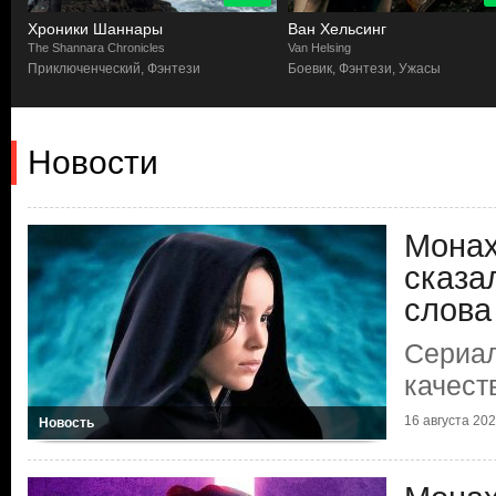
Хроники Шаннары
Ван Хельсинг
The Shannara Chronicles
Van Helsing
Приключенческий, Фэнтези
Боевик, Фэнтези, Ужасы
Новости
Монах
сказа
слова
Сериал
качест
16 августа 2023
Новость