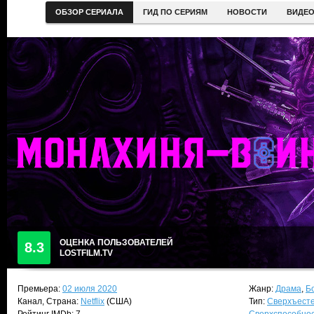
ОБЗОР СЕРИАЛА
ГИД ПО СЕРИЯМ
НОВОСТИ
ВИДЕ
ОЦЕНКА ПОЛЬЗОВАТЕЛЕЙ
8.3
LOSTFILM.TV
Премьера:
02 июля 2020
Жанр:
Драма
,
Б
Канал, Страна:
Netflix
(США)
Тип:
Сверхъест