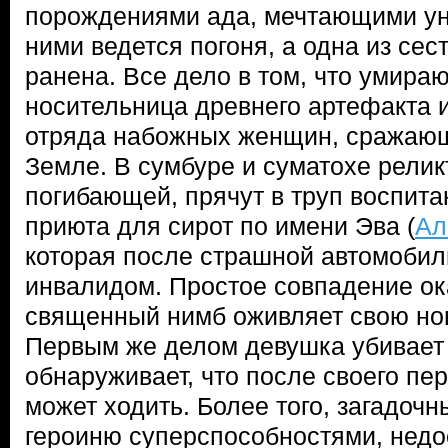
порождениями ада, мечтающими ун
ними ведется погоня, а одна из сес
ранена. Все дело в том, что умир
носительница древнего артефакта 
отряда набожных женщин, сражающ
Земле. В сумбуре и суматохе релик
погибающей, прячут в труп воспит
приюта для сирот по имени Эва (
Ал
которая после страшной автомобил
инвалидом. Простое совпадение ок
священный нимб оживляет свою но
Первым же делом девушка убивает
обнаруживает, что после своего пе
может ходить. Более того, загадоч
героиню суперспособностями, нед