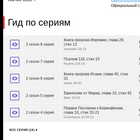
Рейтинг IMDb: 7
Сверхспособно
Официальный с
Гид по сериям
Книга пророка Иеремии, глава 29,
2 сезон 8 серия
стих 13
Jeremiah 29:13
Псалом 116, стих 15
2 сезон 7 серия
Psalms 116:15
Книга пророка Исаии, глава 40, стих
2 сезон 6 серия
31
Isaiah 40:31
Евангелие от Марка, глава 10, стих 45
2 сезон 5 серия
Mark 10:45
Первое Послание к Коринфянам,
2 сезон 4 серия
глава 10, стих 20-21
Corinthians 10:20-21
ВСЕ СЕРИИ (18)