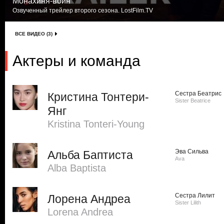
Монахиня-воин
Озвученный трейлер второго сезона. LostFilm.TV
ВСЕ ВИДЕО (3)
Актеры и команда
Сестра Беатрис
Кристина Тонтери-
Sister Beatrice
Янг
Kristina Tonteri-Young
Эва Сильва
Альба Баптиста
Ava
Alba Baptista
Сестра Лилит
Лорена Андреа
Sister Lilith
Lorena Andrea